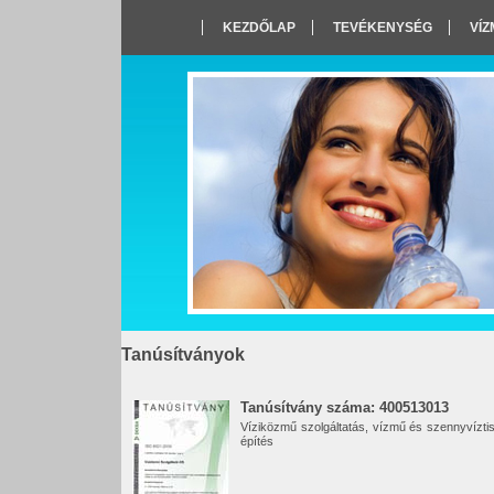
KEZDŐLAP
TEVÉKENYSÉG
VÍ
Tanúsítványok
Tanúsítvány száma: 400513013
Víziközmű szolgáltatás, vízmű és szennyvíztis
építés