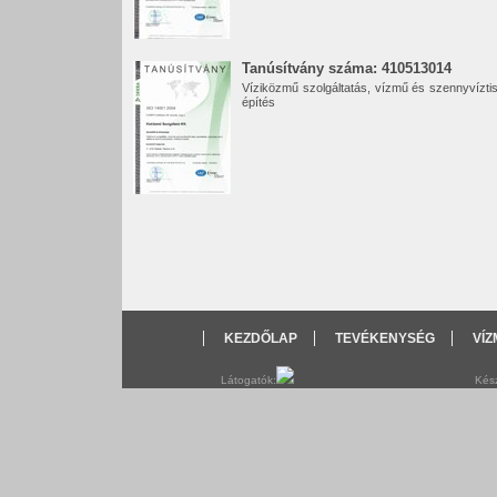
Tanúsítvány száma: 410513014
Víziközmű szolgáltatás, vízmű és szennyvíztis
építés
KEZDŐLAP
TEVÉKENYSÉG
VÍ
Látogatók:
Kész